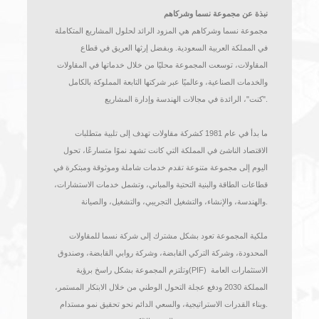
والخدمات الصناعية، وكان له دور فاعل منذ المراحل المبكرة لإتمام
هذه الصفقة. وستسهم قيادته في دعم مرحلة النمو التالية للشركة،
.
مع ضمان استمرارية العمليات بكفاءة
وقال كريستيانو تورتيللي
:"
يشرفني أن أتولى منصب الرئيس التنفيذي
لشركة اليسر في هذه المرحلة المهمة. وسنعمل سويًا – مع فريق
القيادة والكوادر المتميزة في الشركة – على تعزيز ما تم بناؤه بالفعل،
."
والنمو بثقة، وتقديم قيمة مستدامة لعملائنا وجميع أصحاب المصلحة
نبذة عن مجموعة نسما وشركاهم
مجموعة نسما وشركاهم هي المزود الرائد لحلول المشاريع المتكاملة
في المملكة العربية السعودية. وبفضل إرثها العريق في قطاع
المقاولات، توسعت المجموعة محليًا من خلال خدماتها في المقاولات
والخدمات الصناعية، وعالميًا عبر شركتها التابعة المملوكة بالكامل
.
"كنت"، الرائدة في مجالات الهندسة وإدارة المشاريع