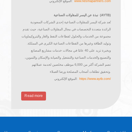
ما بدأ في عام 1981 كشركة مقاولات تهدف إلى تلبية متطلبات
الاقتصاد الناشئ في المملكة التي كانت تشهد نموًا متسارعًا، تحول
اليوم إلى مجموعة متنوعة تقدم خدمات شاملة وموثوقة ومبتكرة في
قطاعات الطاقة والبنية التحتية والمباني، وتشمل خدمات الاستشارات،
.
والهندسة، والإنشاء، والتشغيل التجريبي، والتشغيل، والصيانة
ملكية المجموعة تعود بشكل مشترك إلى شركة نسما للمقاولات
المحدودة، وشركة التركي القابضة، وشركة روابي القابضة، وصندوق
الاستثمارات العامة
(PIF)
وتلتزم المجموعة بشكل راسخ برؤية
المملكة 2030 ودفع عجلة التحول الوطني من خلال الابتكار المستمر،
وبناء القدرات الاستراتيجية، والسعي الدائم نحو تحقيق نمو مستدام.
www.nesmapartners.com
الموقع الإلكتروني:
(AYTB)
نبذة عن اليسر للمقاولات الصناعية
تُعد شركة اليسر للمقاولات الصناعية إحدى الشركات السعودية
الرائدة متعددة التخصصات في مجال المقاولات الصناعية، حيث تقدم