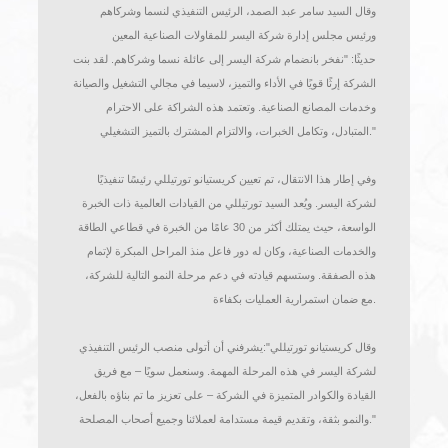
ضمن مجموعة نسما وشركاهم، مع الحفاظ على هيكلها التنظيمي،
وهويتها المؤسسية، واستقلالها التشغيلي. ويُعزز هذا الاستحواذ قدرة
الشركتين على تقديم حلول عالية القيمة عبر دورة حياة الأصول
بأكملها – بدءًا من الاستشارات والهندسة والإنشاء والتشغيل التجريبي،
.
وصولًا إلى التشغيل والصيانة والتحديثات
وقال السيد سامر عبد الصمد، الرئيس التنفيذي لنسما وشركاهم
ورئيس مجلس إدارة شركة اليسر للمقاولات الصناعية المعين
حديثًا
:
"
نفخر بانضمام شركة اليسر إلى عائلة نسما وشركاهم. لقد بنت
الشركة إرثًا قويًا في الأداء والتميز، لاسيما في مجالي التشغيل والصيانة
وخدمات المصانع الصناعية. وتعتمد هذه الشراكة على الاحترام
."
المتبادل، وتكامل الخبرات، والالتزام المشترك بالتميز التشغيلي
وفي إطار هذا الانتقال، تم تعيين كريستيانو تورتيللي رئيسًا تنفيذيًا
لشركة اليسر. ويُعد السيد تورتيللي من القيادات العالمية ذات الخبرة
الواسعة، حيث يمتلك أكثر من 30 عامًا من الخبرة في قطاعي الطاقة